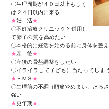
〇生理周期が４０日以上もしく
は２４日以内に来る
★
妊 活
★
〇不妊治療クリニックと併用し
て卵子の質を高めたい
〇本格的に妊活を始める前に身体を整
★
産 後
★
〇産後の骨盤調整をしたい
〇イライラして子どもに当たってしま
★
ＰＭＳ
★
〇生理前の不調（頭痛やめまい、だる
強い
★
更年期
★