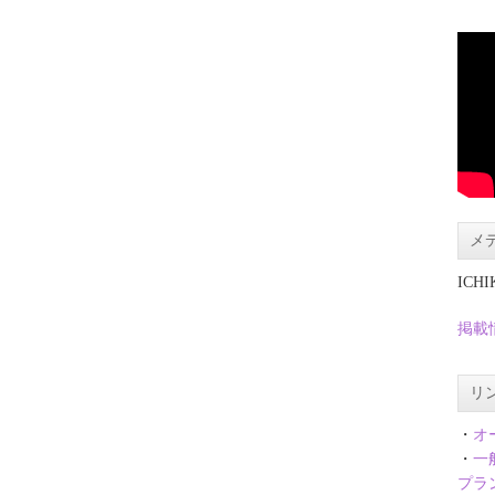
メ
ICH
掲載
リ
・
オ
・
一
プラ