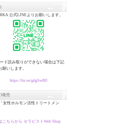
約
CHIKA.公式LINEよりお願いします。
コード読み取りができない場合は下記
お願いします。
https://lin.ee/gdgSw8D
VD発売
D「女性ホルモン活性トリートメン
こちらから セラピストWeb Shop