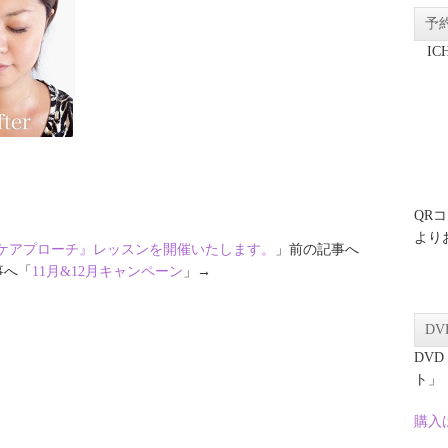
予
I
QR
より
ケアプローチ』レッスンを開催いたします。
」前の記事へ
事へ「
11月&12月キャンペーン
」→
D
DV
ト」
購入は