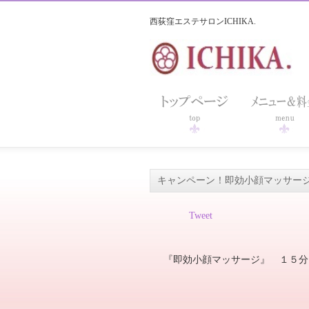
西荻窪エステサロンICHIKA.
キャンペーン！即効小顔マッサー
Tweet
『即効小顔マッサージ』 １５分
(２０１
※オプション