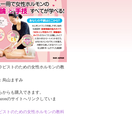
ラピストのための女性ホルモンの教
」
：烏山ますみ
らからも購入できます。
mazonのサイトへリンクしていま
）
ピストのための女性ホルモンの教科