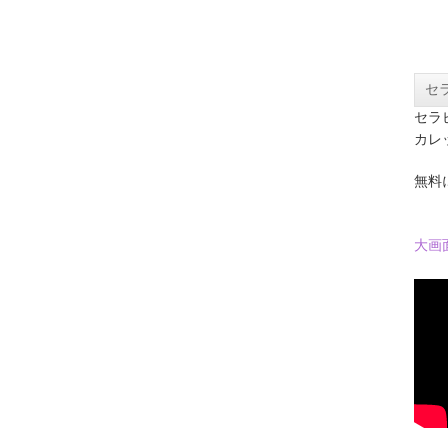
セ
セラ
カレ
無料
大画